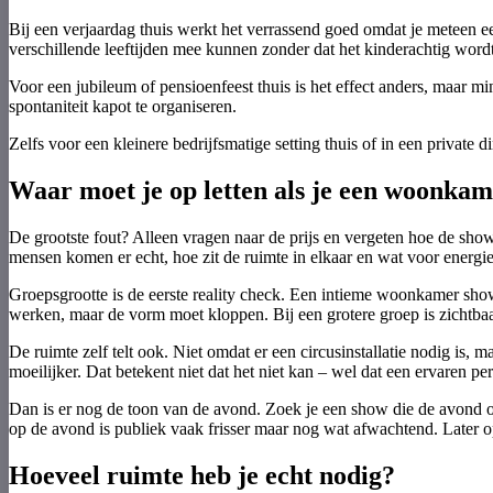
Bij een verjaardag thuis werkt het verrassend goed omdat je meteen ee
verschillende leeftijden mee kunnen zonder dat het kinderachtig wordt
Voor een jubileum of pensioenfeest thuis is het effect anders, maar 
spontaniteit kapot te organiseren.
Zelfs voor een kleinere bedrijfsmatige setting thuis of in een private di
Waar moet je op letten als je een woonka
De grootste fout? Alleen vragen naar de prijs en vergeten hoe de show
mensen komen er echt, hoe zit de ruimte in elkaar en wat voor energi
Groepsgrootte is de eerste reality check. Een intieme woonkamer show
werken, maar de vorm moet kloppen. Bij een grotere groep is zichtbaa
De ruimte zelf telt ook. Niet omdat er een circusinstallatie nodig is, 
moeilijker. Dat betekent niet dat het niet kan – wel dat een ervaren 
Dan is er nog de toon van de avond. Zoek je een show die de avond 
op de avond is publiek vaak frisser maar nog wat afwachtend. Later o
Hoeveel ruimte heb je echt nodig?