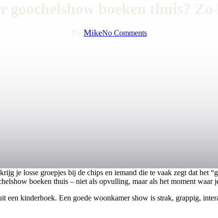
goochelshow boeken thuis? Zo k
By
Mike
No Comments
g je losse groepjes bij de chips en iemand die te vaak zegt dat het “ge
lshow boeken thuis – niet als opvulling, maar als het moment waar je 
s uit een kinderhoek. Een goede woonkamer show is strak, grappig, int