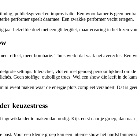
n timing, publieksgevoel en improvisatie. Een woonkamer is geen neutra
 sterke performer speelt daarmee. Een zwakke performer vecht ertegen.
g jaar hetzelfde doet met een glittergilet, maar ervaring in het lezen 
ow
 meer effect, meer bombarie. Thuis werkt dat vaak net averechts. Een 
iddelgrote settings. Interactief, vlot en met genoeg persoonlijkheid om 
chés. Geen stoffige, oubollige trucs. Wel een show die leeft in de kame
 mini-event maken waar de energie plots compleet verandert. Dat is gee
er keuzestress
ingewikkelder te maken dan nodig. Kijk eerst naar je groep, dan naar je
le past. Voor een kleine groep kan een intieme show het hardst binne