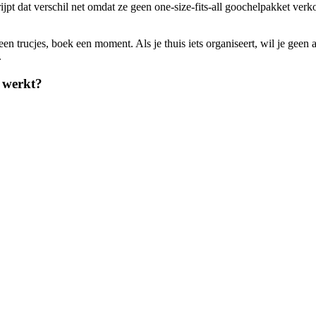
jpt dat verschil net omdat ze geen one-size-fits-all goochelpakket verk
een trucjes, boek een moment. Als je thuis iets organiseert, wil je gee
.
t werkt?