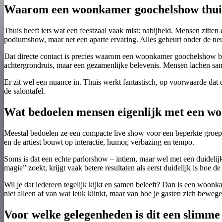
Waarom een woonkamer goochelshow thuis
Thuis heeft iets wat een feestzaal vaak mist: nabijheid. Mensen zitte
podiumshow, maar net een aparte ervaring. Alles gebeurt onder de ne
Dat directe contact is precies waarom een woonkamer goochelshow boe
achtergrondruis, maar een gezamenlijke belevenis. Mensen lachen same
Er zit wel een nuance in. Thuis werkt fantastisch, op voorwaarde dat d
de salontafel.
Wat bedoelen mensen eigenlijk met een 
Meestal bedoelen ze een compacte live show voor een beperkte groep, ge
en de artiest bouwt op interactie, humor, verbazing en tempo.
Soms is dat een echte parlorshow – intiem, maar wel met een duidelijk
magie” zoekt, krijgt vaak betere resultaten als eerst duidelijk is hoe de
Wil je dat iedereen tegelijk kijkt en samen beleeft? Dan is een woonkam
niet alleen af van wat leuk klinkt, maar van hoe je gasten zich bewegen
Voor welke gelegenheden is dit een slimme