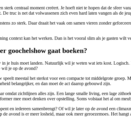
n sterk centraal moment creëert. Je hoeft niet te hopen dat de sfeer va
. De truc is net dat volwassenen zich even hard laten vangen als de jeu
minstens zo sterk. Daar draait het vaak om samen vieren zonder geforc
ning context kan het werken. Dan is het vooral slim als je gasten wilt verr
mer goochelshow gaat boeken?
 in je huis moet landen. Natuurlijk wil je weten wat iets kost. Logisch
e wil je op de avond?
 speelt meestal het sterkst voor een compacte tot middelgrote groep. M
rheid belangrijker, en dan moet de act daarop gebouwd zijn.
maar omdat zichtlijnen alles zijn. Een lange smalle living, een lage zit
performer mee moet denken over opstelling. Soms volstaat het al om meub
opent en iedereen samenbrengt? Of wil je later op de avond een climax
p de avond is er meer losheid, maar ook meer geroezemoes. Het hangt a