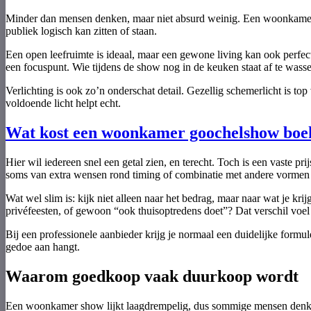
Minder dan mensen denken, maar niet absurd weinig. Een woonkamer g
publiek logisch kan zitten of staan.
Een open leefruimte is ideaal, maar een gewone living kan ook perfect 
een focuspunt. Wie tijdens de show nog in de keuken staat af te wassen, 
Verlichting is ook zo’n onderschat detail. Gezellig schemerlicht is to
voldoende licht helpt echt.
Wat kost een woonkamer goochelshow boek
Hier wil iedereen snel een getal zien, en terecht. Toch is een vaste pr
soms van extra wensen rond timing of combinatie met andere vormen 
Wat wel slim is: kijk niet alleen naar het bedrag, maar naar wat je kr
privéfeesten, of gewoon “ook thuisoptredens doet”? Dat verschil voel 
Bij een professionele aanbieder krijg je normaal een duidelijke formu
gedoe aan hangt.
Waarom goedkoop vaak duurkoop wordt
Een woonkamer show lijkt laagdrempelig, dus sommige mensen denken: 