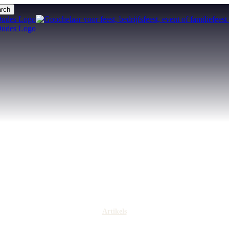
rch
Artikels