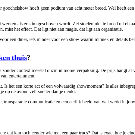
oochelshow hoeft geen podium van acht meter breed. Wel heeft een pe
werken als er slim geschoven wordt. Zet stoelen niet te breed uit elkaa
mist het effect. Dat ligt niet aan magie, dat ligt aan organisatie.
p voor een diner, iets minder voor een show waarin mimiek en details be
en thuis
?
ijs zonder context meestal onzin in mooie verpakking. De prijs hangt af v
van entertainment.
ijgt. Is het een korte act of een volwaardig showmoment? Is alles inbeg
je op de avond zelf sneller dan je denkt.
le, transparante communicatie en een eerlijk beeld van wat werkt in jou
dat kan toch eender wie met een paar trucs? Dat is exact hoe je eindi