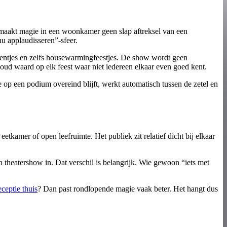
at maakt magie in een woonkamer geen slap aftreksel van een
u applaudisseren”-sfeer.
etentjes en zelfs housewarmingfeestjes. De show wordt geen
oud waard op elk feest waar niet iedereen elkaar even goed kent.
e op een podium overeind blijft, werkt automatisch tussen de zetel en
tkamer of open leefruimte. Het publiek zit relatief dicht bij elkaar
n theatershow in. Dat verschil is belangrijk. Wie gewoon “iets met
eceptie thuis
? Dan past rondlopende magie vaak beter. Het hangt dus