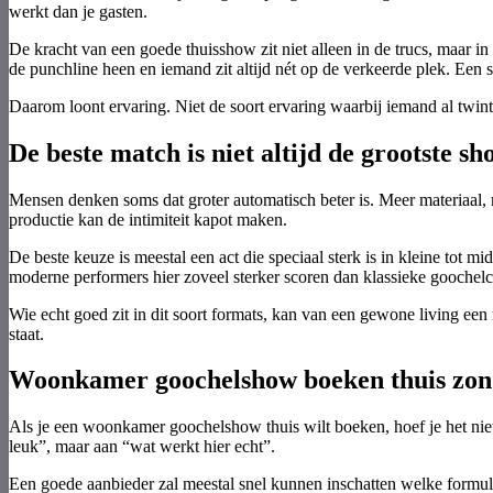
werkt dan je gasten.
De kracht van een goede thuisshow zit niet alleen in de trucs, maar i
de punchline heen en iemand zit altijd nét op de verkeerde plek. Een
Daarom loont ervaring. Niet de soort ervaring waarbij iemand al twinti
De beste match is niet altijd de grootste sh
Mensen denken soms dat groter automatisch beter is. Meer materiaal,
productie kan de intimiteit kapot maken.
De beste keuze is meestal een act die speciaal sterk is in kleine tot m
moderne performers hier zoveel sterker scoren dan klassieke goochelcli
Wie echt goed zit in dit soort formats, kan van een gewone living een
staat.
Woonkamer goochelshow boeken thuis zond
Als je een woonkamer goochelshow thuis wilt boeken, hoef je het niet 
leuk”, maar aan “wat werkt hier echt”.
Een goede aanbieder zal meestal snel kunnen inschatten welke formu