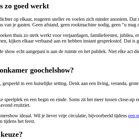
 zo goed werkt
n dichter op elkaar, reageren sneller en voelen zich minder anoniem. D
us van je gasten. Geen afstand, geen rookmachine nodig, geen “u mag n
ken thuis zo sterk werkt voor verjaardagen, familiefeesten, jubilea, 
n, kijken elkaar verbaasd aan en hebben instant gespreksstof. Dat is g
e show echt aangepast is aan de ruimte en het publiek. Niet elke act di
woonkamer goochelshow?
speeld in een huiselijke setting. Denk aan een living, veranda, grote ee
e speelplek en een begin en einde. Soms zit het meer tussen close-up e
 avond eruitziet.
ershow ideaal. Wil je liever vrije circulatie, bijvoorbeeld tijdens
een r
 tijdens het feest.
 keuze?