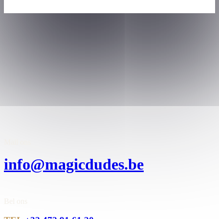
Mail ons
info@magicdudes.be
Bel ons