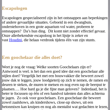
Escapologen
Escapologen gespecialiseerd zijn in het ontsnappen aan beperkingen
of andere gevaarlijke situaties. Geboeid in een dwangbuis,
ondersteboven in een grote aquarium vol water, proberen te
ontsnappen? Da’s hun ding. Dit komt niet zonder effectief gevaar.
Onze allerbekendste escapoloog in het lijstje is zeker en
vast
Houdini
, die helaas verdronk tijdens één van zijn stunts.
Een goochelaar die alles doet?
Weet je nog de vraag: Welke soorten Goochelaars zijn er?
Antwoord is veel. is het dan een goed idee dat een goochelaar alle
stijlen doet? Vergelijk het met een bouwvakker die beweert zowel
jouw dak te leggen, jouw loodgieterij op zich te nemen, de ramen en
deuren te steken, de muren te metsen en nog even rap de beerput te
plaatsen…. Hoe hard ga je die fijne man geloven? Inderdaad, het is
beter te focussen op één of een handvol talenten dan alles achterna
te jagen. Zo ook voor goochelaars. Een goochelaar die beweert
zowel zaalshows, als kindershows, close-up shows, uit een
betonmixen kan kruipen en nog als mentalist wat gedachten te lezen,