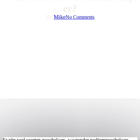
er?
By
Mike
No Comments
Er zijn veel soorten goochelaars, waaronder podiumgoochelaars,