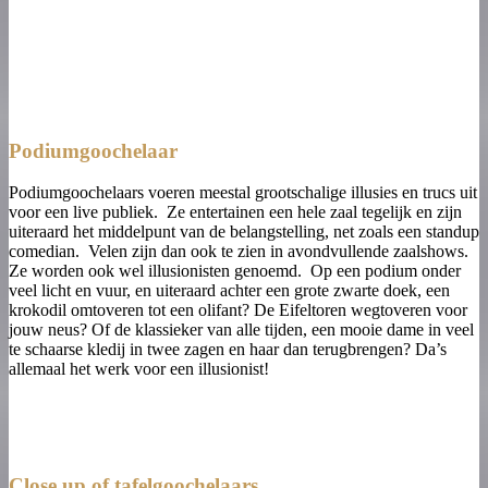
Podiumgoochelaar
Podiumgoochelaars voeren meestal grootschalige illusies en trucs uit
voor een live publiek. Ze entertainen een hele zaal tegelijk en zijn
uiteraard het middelpunt van de belangstelling, net zoals een standup
comedian. Velen zijn dan ook te zien in avondvullende zaalshows.
Ze worden ook wel illusionisten genoemd. Op een podium onder
veel licht en vuur, en uiteraard achter een grote zwarte doek, een
krokodil omtoveren tot een olifant? De Eifeltoren wegtoveren voor
jouw neus? Of de klassieker van alle tijden, een mooie dame in veel
te schaarse kledij in twee zagen en haar dan terugbrengen? Da’s
allemaal het werk voor een illusionist!
Close up of tafelgoochelaars