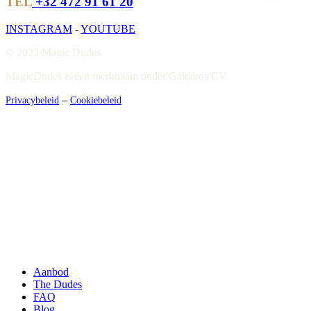
TEL
+32 472 91 61 20
INSTAGRAM
-
YOUTUBE
© 2023 Magic Dudes
MagicDudes is een merknaam onder Gaidaros CV
–
Privacybeleid
Cookiebeleid
Close
Menu
Aanbod
The Dudes
FAQ
Blog