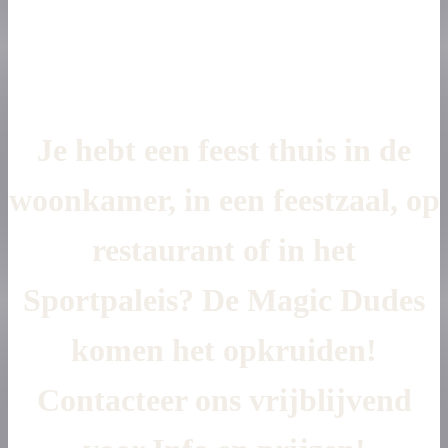
Je hebt een feest thuis in de
woonkamer, in een feestzaal, op
restaurant of in het
Sportpaleis? De Magic Dudes
komen het opkruiden!
Contacteer ons vrijblijvend