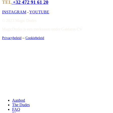
TEL
+32 472 91 61 20
INSTAGRAM
-
YOUTUBE
© 2023 Magic Dudes
MagicDudes is een merknaam onder Gaidaros CV
–
Privacybeleid
Cookiebeleid
Close
Menu
Aanbod
The Dudes
FAQ