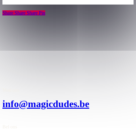
Share
Share
Share
Share
Pin
Mail ons
info@magicdudes.be
Bel ons