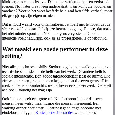
klinkt ergens een lachsalvo. Dan zie je verderop mensen verbaasd
roepen. Nog later vraagt een andere gast: waar komt die goochelaar
vandaan? Voor je het weet heeft de hele zaal hetzelfde verhaal, maar
elk groepje op zijn eigen manier.
Dat is goud waard voor organisatoren. Je hoeft niet te hopen dat de
sfeer vanzelf ontstaat. Je helpt ze bewust op gang. En nee, dat maakt
het niet minder spontaan. Net het tegenovergestelde. Goede
interactie voelt natuurlijk, ook als ze professioneel is opgebouwd.
Wat maakt een goede performer in deze
setting?
Niet alleen technische skills. Sterker nog, bij een walking dinner zijn
technische skills slechts de helft van het werk. De andere helft is
sociale intelligentie. Een goede tafelgoochelaar leest de ruimte. Die
ziet wanneer een groep net eten krijgt en laat die even gerust. Die
merkt of iemand aandacht zoekt of liever eerst observeert. Die voelt
aan hoe uitbundig het mag zijn.
Ook humor speelt een grote rol. Niet het soort humor dat over
mensen heen walst, maar humor die mensen meeneemt. Een
walking dinner heeft vaart. Daar past geen trage opbouw met
eindeloos uitleggen.
Korte, sterke interacties
werken beter.