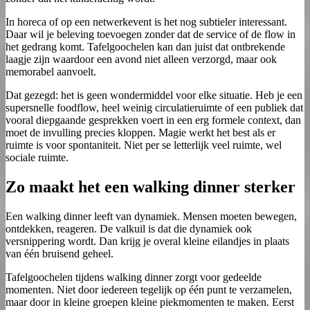
In horeca of op een netwerkevent is het nog subtieler interessant.
Daar wil je beleving toevoegen zonder dat de service of de flow in
het gedrang komt. Tafelgoochelen kan dan juist dat ontbrekende
laagje zijn waardoor een avond niet alleen verzorgd, maar ook
memorabel aanvoelt.
Dat gezegd: het is geen wondermiddel voor elke situatie. Heb je een
supersnelle foodflow, heel weinig circulatieruimte of een publiek dat
vooral diepgaande gesprekken voert in een erg formele context, dan
moet de invulling precies kloppen. Magie werkt het best als er
ruimte is voor spontaniteit. Niet per se letterlijk veel ruimte, wel
sociale ruimte.
Zo maakt het een walking dinner sterker
Een walking dinner leeft van dynamiek. Mensen moeten bewegen,
ontdekken, reageren. De valkuil is dat die dynamiek ook
versnippering wordt. Dan krijg je overal kleine eilandjes in plaats
van één bruisend geheel.
Tafelgoochelen tijdens walking dinner zorgt voor gedeelde
momenten. Niet door iedereen tegelijk op één punt te verzamelen,
maar door in kleine groepen kleine piekmomenten te maken. Eerst