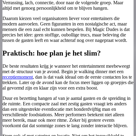
Verrassing, lach, connectie, door naar de volgende groep. Maar
altijd met genoeg persoonlijkheid om te blijven hangen.
Daarom kiezen veel organisatoren liever voor entertainers die
modern aanvoelen. Geen figuranten in een nostalgische act, maar
mensen die een zaal echt kunnen bespelen. Bij Magic Dudes is dat
precies het idee: geen stoffige, oubollige trucs, maar beleving die
tussen de gasten leeft en waar achteraf nog over nagepraat wordt.
Praktisch: hoe plan je het slim?
De beste resultaten krijg je wanneer het entertainment meebeweegt
met de structuur van je avond. Begin je walking dinner met een
receptiemoment
, dan is dat vaak ideaal om de eerste contacten los te
trekken. Later op de avond kan de focus meer liggen op groepjes die
al gevormd zijn en klaar zijn voor een extra boost.
Duur en bezetting hangen af van je aantal gasten en de spreiding in
de ruimte. Een compacte zaal met zestig gasten vraagt iets anders
dan een uitgestrekte eventlocatie met honderdvijftig man en
verschillende foodstations. Meer performers betekent niet alleen
meer bereik, maar ook meer ritme. Zeker bij grotere events
voorkomt dat dat sommige zones te lang zonder interactie blijven.
Stem ook af met catering en locatie. Niet om het ingewikkeld te