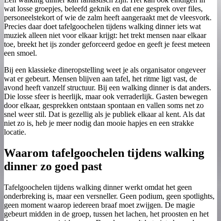
wat losse groepjes, beleefd geknik en dat ene gesprek over files,
personeelstekort of wie de zalm heeft aangeraakt met de vleesvork.
Precies daar doet tafelgoochelen tijdens walking dinner iets wat
muziek alleen niet voor elkaar krijgt: het trekt mensen naar elkaar
toe, breekt het ijs zonder geforceerd gedoe en geeft je feest meteen
een smoel.
Bij een klassieke dineropstelling weet je als organisator ongeveer
wat er gebeurt. Mensen blijven aan tafel, het ritme ligt vast, de
avond heeft vanzelf structuur. Bij een walking dinner is dat anders.
Die losse sfeer is heerlijk, maar ook verraderlijk. Gasten bewegen
door elkaar, gesprekken ontstaan spontaan en vallen soms net zo
snel weer stil. Dat is gezellig als je publiek elkaar al kent. Als dat
niet zo is, heb je meer nodig dan mooie hapjes en een strakke
locatie.
Waarom tafelgoochelen tijdens walking
dinner zo goed past
Tafelgoochelen tijdens walking dinner werkt omdat het geen
onderbreking is, maar een versneller. Geen podium, geen spotlights,
geen moment waarop iedereen braaf moet zwijgen. De magie
gebeurt midden in de groep, tussen het lachen, het proosten en het