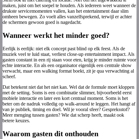
maken, juist om het soepel te houden. Als iedereen weet wanneer de
drukste servicemomenten vallen, kan het entertainment daar slim
omheen bewegen. Zo voelt alles vanzelfsprekend, terwijl er achter
de schermen gewoon goed is nagedacht.
Wanneer werkt het minder goed?
Eerlijk is eerlijk: niet elk concept past blind op elk feest. Als de
muziek veel te luid staat, verliest close-up entertainment impact. Als
gasten constant in een rij staan voor eten, krijg je minder ruimte voor
echte interactie. En als een organisator eigenlijk een centrale show
verwacht, maar een walking format boekt, zit je qua verwachting al
scheef.
Dat betekent niet dat het niet kan. Wel dat de formule moet kloppen
met de setting. Soms is een combinatie slimmer, bijvoorbeeld eerst
mobiele interactie en later een kort centraal moment. Soms is het
beter om de nadruk volledig op walk-around te leggen. Het hangt af
van je publiek, timing en doel. Wil je vooral sfeer? Gespreksstof?
Meer menging tussen gasten? Wie dat scherp heeft, maakt ook
betere keuzes.
Waarom gasten dit onthouden