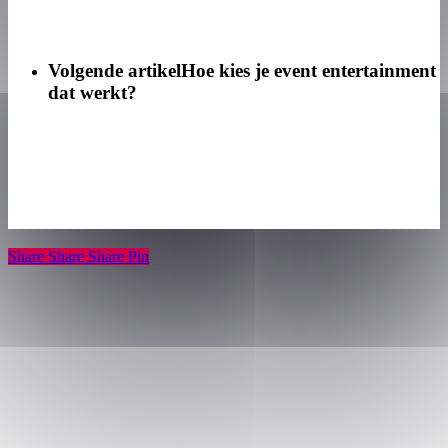
Volgende artikel
Hoe kies je event entertainment
dat werkt?
Share
Share
Share
Share
Pin