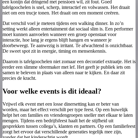
een konijn dat dringend met pensioen wil, zit fout. Goed
tafelgoochelen is snel, scherp, interactief en volwassen. Het draait
niet om een trucje tonen. Het draait om een moment creëren.
Dat verschil voel je meteen tijdens een walking dinner. In zo’n
setting werkt alleen entertainment dat sociaal slim is. Een performer
moet kunnen aanvoelen wanneer een groep openstaat voor
interactie, hoe lang je ergens blijft hangen en wanneer je
doorbeweegt. Te aanwezig is irritant. Te afwachtend is onzichtbaar.
De sweet spot zit in energie, timing en mensenkennis.
Daarom is tafelgoochelen niet zomaar een decoratief extraatje. Het is
eerder een slimme sfeermaker met lef. Het geeft je publiek iets om
samen te beleven in plaats van alleen naar te kijken. En daar zit
precies de kracht.
Voor welke events is dit ideaal?
Vrijwel elk event met een losse dinersetting kan er beter van
worden, maar het effect verschilt per type feest. Op een huwelijk
helpt het om families en vriendengroepen sneller met elkaar te laten
mengen. Tijdens een bedrijfsfeest haalt het de stijfheid uit
gesprekken tussen collega’s, klanten en partners. Op een familiefeest
zorgt het ervoor dat verschillende generaties tegelijk mee zijn,
zonder dat het kinderachtig wordt.