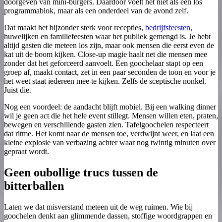
doorgeven van mini-burgers. Daardoor voelt het niet als een los
programmablok, maar als een onderdeel van de avond zelf.
Dat maakt het bijzonder sterk voor recepties,
bedrijfsfeesten
,
huwelijken en familiefeesten waar het publiek gemengd is. Je hebt
altijd gasten die meteen los zijn, maar ook mensen die eerst even de
kat uit de boom kijken. Close-up magie haalt net die mensen mee
zonder dat het geforceerd aanvoelt. Een goochelaar stapt op een
groep af, maakt contact, zet in een paar seconden de toon en voor je
het weet staat iedereen mee te kijken. Zelfs de sceptische nonkel.
Juist die.
Nog een voordeel: de aandacht blijft mobiel. Bij een walking dinner
wil je geen act die het hele event stillegt. Mensen willen eten, praten,
bewegen en verschillende gasten zien. Tafelgoochelen respecteert
dat ritme. Het komt naar de mensen toe, verdwijnt weer, en laat een
kleine explosie van verbazing achter waar nog twintig minuten over
gepraat wordt.
Geen oubollige trucs tussen de
bitterballen
Laten we dat misverstand meteen uit de weg ruimen. Wie bij
goochelen denkt aan glimmende dassen, stoffige woordgrappen en