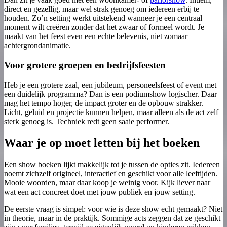
direct en gezellig, maar wel strak genoeg om iedereen erbij te
houden. Zo’n setting werkt uitstekend wanneer je een centraal
moment wilt creëren zonder dat het zwaar of formeel wordt. Je
maakt van het feest even een echte belevenis, niet zomaar
achtergrondanimatie.
Voor grotere groepen en bedrijfsfeesten
Heb je een grotere zaal, een jubileum, personeelsfeest of event met
een duidelijk programma? Dan is een podiumshow logischer. Daar
mag het tempo hoger, de impact groter en de opbouw strakker.
Licht, geluid en projectie kunnen helpen, maar alleen als de act zelf
sterk genoeg is. Techniek redt geen saaie performer.
Waar je op moet letten bij het boeken
Een show boeken lijkt makkelijk tot je tussen de opties zit. Iedereen
noemt zichzelf origineel, interactief en geschikt voor alle leeftijden.
Mooie woorden, maar daar koop je weinig voor. Kijk liever naar
wat een act concreet doet met jouw publiek en jouw setting.
De eerste vraag is simpel: voor wie is deze show echt gemaakt? Niet
in theorie, maar in de praktijk. Sommige acts zeggen dat ze geschikt