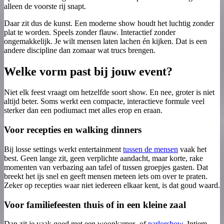
alleen de voorste rij snapt.
Daar zit dus de kunst. Een moderne show houdt het luchtig zonder
plat te worden. Speels zonder flauw. Interactief zonder
ongemakkelijk. Je wilt mensen laten lachen én kijken. Dat is een
andere discipline dan zomaar wat trucs brengen.
Welke vorm past bij jouw event?
Niet elk feest vraagt om hetzelfde soort show. En nee, groter is niet
altijd beter. Soms werkt een compacte, interactieve formule veel
sterker dan een podiumact met alles erop en eraan.
Voor recepties en walking dinners
Bij losse settings werkt entertainment
tussen de mensen
vaak het
best. Geen lange zit, geen verplichte aandacht, maar korte, rake
momenten van verbazing aan tafel of tussen groepjes gasten. Dat
breekt het ijs snel en geeft mensen meteen iets om over te praten.
Zeker op recepties waar niet iedereen elkaar kent, is dat goud waard.
Voor familiefeesten thuis of in een kleine zaal
Dan zit je vaak goed met een woonkamer- of
parlorshow
. Intiem,