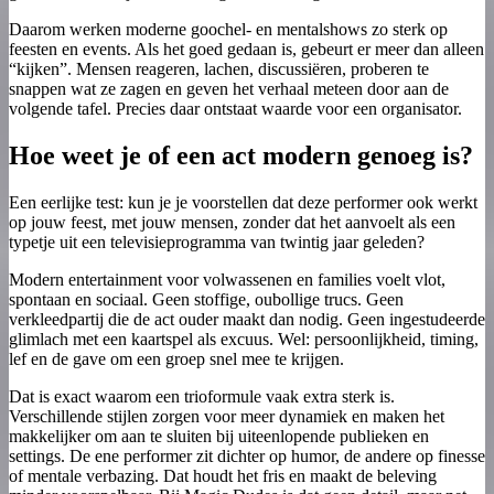
Daarom werken moderne goochel- en mentalshows zo sterk op
feesten en events. Als het goed gedaan is, gebeurt er meer dan alleen
“kijken”. Mensen reageren, lachen, discussiëren, proberen te
snappen wat ze zagen en geven het verhaal meteen door aan de
volgende tafel. Precies daar ontstaat waarde voor een organisator.
Hoe weet je of een act modern genoeg is?
Een eerlijke test: kun je je voorstellen dat deze performer ook werkt
op jouw feest, met jouw mensen, zonder dat het aanvoelt als een
typetje uit een televisieprogramma van twintig jaar geleden?
Modern entertainment voor volwassenen en families voelt vlot,
spontaan en sociaal. Geen stoffige, oubollige trucs. Geen
verkleedpartij die de act ouder maakt dan nodig. Geen ingestudeerde
glimlach met een kaartspel als excuus. Wel: persoonlijkheid, timing,
lef en de gave om een groep snel mee te krijgen.
Dat is exact waarom een trioformule vaak extra sterk is.
Verschillende stijlen zorgen voor meer dynamiek en maken het
makkelijker om aan te sluiten bij uiteenlopende publieken en
settings. De ene performer zit dichter op humor, de andere op finesse
of mentale verbazing. Dat houdt het fris en maakt de beleving