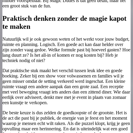
minder voorspelbaar. Bij Magic Dudes is dat geen detail, maar net
een groot stuk van de fun.
Praktisch denken zonder de magie kapot
te maken
Natuurlijk wil je ook gewoon weten of het werkt voor jouw budget,
ruimte en planning. Logisch. Een goede act kan daar helder over
zijn zonder vaag gedoe. Welke formule past bij hoeveel gasten? Hoe
lang duurt ze? Is het all-in of komen er nog kosten bij? Heb je
techniek nodig of niet?
Dat praktische stuk maakt het verschil tussen leuk idee en goede
boeking. Zeker bij een show voor volwassenen en families wil je
geen misser omdat de setting verkeerd werd ingeschat. Een kleine
ruimte vraagt een andere aanpak dan een grote zaal. Een receptie
met veel beweging vraagt iets anders dan een zittend diner. Wie daar
eerlijk over adviseert, denkt mee met je event in plaats van zomaar
een kunstje te verkopen.
De beste keuze is dus zelden de goedkoopste of de grootste. Het is
de act die past bij je publiek, de energie van je feest en het moment
waarop je mensen echt wilt raken. Als die puzzel klopt, krijg je geen
opvulling maar een herinnering. En dat is uiteindelijk wat een goed