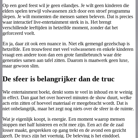
Op een goed feest wil je geen eilandjes. Je wilt geen kinderen die
elders spelen terwijl volwassenen zich door een stroef programma
slepen. Je wilt momenten die mensen samen beleven. Dat is precies
waar interactief live-entertainment sterk in is. Het brengt
verschillende leeftijden in hetzelfde moment, zonder dat het
geforceerd voelt.
En ja, daar zit ook een nuance in. Niet elk gemengd gezelschap is
hetzelfde. Een trouwfeest met veel volwassenen en enkele kinderen
vraagt een andere toon dan een grote familiebrunch waar drie
generaties samen aan tafel zitten. Daarom is maatwerk geen luxe,
maar gewoon slim.
De sfeer is belangrijker dan de truc
Wie entertainment boekt, denkt soms te veel in inhoud en te weinig
in effect. Dan gaat het over hoeveel minuten de show duurt, welke
acts erin zitten of hoeveel materiaal er meegebracht wordt. Dat is
niet onbelangrijk, maar het zegt nog niets over de sfeer in de ruimte.
Wat je eigenlijk koopt, is energie. Een moment waarop mensen
stoppen met half luisteren en echt mee zijn. Een act die de zaal
losser maakt, gesprekken op gang trekt en de avond een gezicht
geeft. De trucs zijn het voertuig. De beleving is het einddoel.