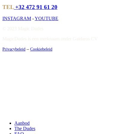
TEL
+32 472 91 61 20
INSTAGRAM
-
YOUTUBE
© 2023 Magic Dudes
MagicDudes is een merknaam onder Gaidaros CV
–
Privacybeleid
Cookiebeleid
Close
Menu
Aanbod
The Dudes
FAQ