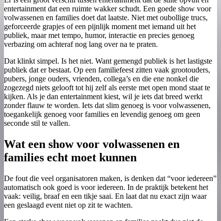
entertainment dat een ruimte wakker schudt. Een goede show voor
volwassenen en families doet dat laatste. Niet met oubollige trucs,
geforceerde grapjes of een pijnlijk moment met iemand uit het
publiek, maar met tempo, humor, interactie en precies genoeg
verbazing om achteraf nog lang over na te praten.
Dat klinkt simpel. Is het niet. Want gemengd publiek is het lastigste
publiek dat er bestaat. Op een familiefeest zitten vaak grootouders,
pubers, jonge ouders, vrienden, collega’s en die ene nonkel die
zogezegd niets gelooft tot hij zelf als eerste met open mond staat te
kijken. Als je dan entertainment kiest, wil je iets dat breed werkt
zonder flauw te worden. Iets dat slim genoeg is voor volwassenen,
toegankelijk genoeg voor families en levendig genoeg om geen
seconde stil te vallen.
Wat een show voor volwassenen en
families echt moet kunnen
De fout die veel organisatoren maken, is denken dat “voor iedereen”
automatisch ook goed is voor iedereen. In de praktijk betekent het
vaak: veilig, braaf en een tikje saai. En laat dat nu exact zijn waar
een geslaagd event niet op zit te wachten.