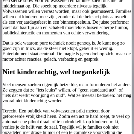
Een sterke show voor volwassenen en families zoekt dus niet de
middelmaat op. Die speelt op meerdere niveaus tegelijk.
Volwassenen willen verrast worden, maar ook geamuseerd. Families
willen dat kinderen mee zijn, zonder dat de hele act plots aanvoelt
als een verjaardagsfeest in een binnenspeeltuin. De juiste performer
voelt dat haarfijn aan en schakelt moeiteloos tussen scherpe humor,
publieksinteractie en momenten van echte verwondering.
Dat is ook waarom pure techniek nooit genoeg is. Je kunt nog zo
goed zijn in trucs, als de sfeer niet klopt, gebeurt er weinig.
Entertainment staat centraal. De magie is geen doel op zich, maar de
motor achter reacties, gelach, verbazing en gesprek.
Niet kinderachtig, wel toegankelijk
Veel mensen zoeken eigenlijk hetzelfde, maar formuleren het anders.
Ze zeggen dat ze “iets leuks” willen, of “geen standaard act”, of
“iets dat werkt voor jong en oud”. Wat ze meestal bedoelen: het mag
vooral niet kinderachtig worden.
Terecht. Een publiek van volwassenen prikt meteen door
geforceerde vrolijkheid heen. Zodra een act te hard roept, te veel op
automatische piloot draait of te nadrukkelijk op kinderen mikt,
verlies je de helft van de zaal. Tegelijk wil je families ook niet
opzadelen met droge humor of een te complexe voorstelling die