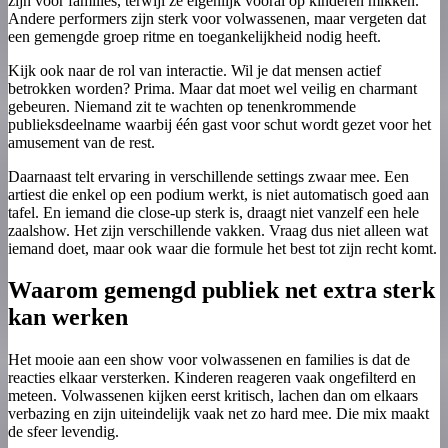
zijn voor families, terwijl ze eigenlijk vooral op kinderen mikken.
Andere performers zijn sterk voor volwassenen, maar vergeten dat
een gemengde groep ritme en toegankelijkheid nodig heeft.
Kijk ook naar de rol van interactie. Wil je dat mensen actief
betrokken worden? Prima. Maar dat moet wel veilig en charmant
gebeuren. Niemand zit te wachten op tenenkrommende
publieksdeelname waarbij één gast voor schut wordt gezet voor het
amusement van de rest.
Daarnaast telt ervaring in verschillende settings zwaar mee. Een
artiest die enkel op een podium werkt, is niet automatisch goed aan
tafel. En iemand die close-up sterk is, draagt niet vanzelf een hele
zaalshow. Het zijn verschillende vakken. Vraag dus niet alleen wat
iemand doet, maar ook waar die formule het best tot zijn recht komt.
Waarom gemengd publiek net extra sterk
kan werken
Het mooie aan een show voor volwassenen en families is dat de
reacties elkaar versterken. Kinderen reageren vaak ongefilterd en
meteen. Volwassenen kijken eerst kritisch, lachen dan om elkaars
verbazing en zijn uiteindelijk vaak net zo hard mee. Die mix maakt
de sfeer levendig.