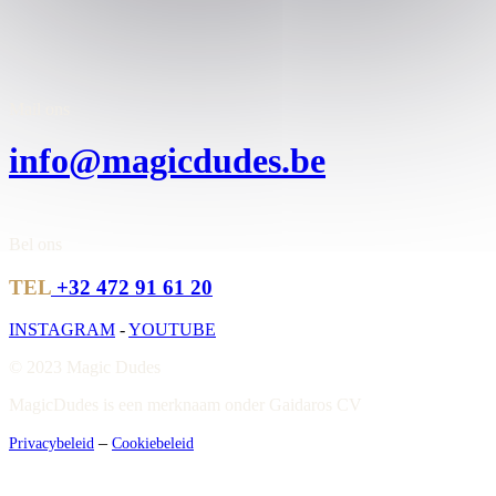
Mail ons
info@magicdudes.be
Bel ons
TEL
+32 472 91 61 20
INSTAGRAM
-
YOUTUBE
© 2023 Magic Dudes
MagicDudes is een merknaam onder Gaidaros CV
–
Privacybeleid
Cookiebeleid