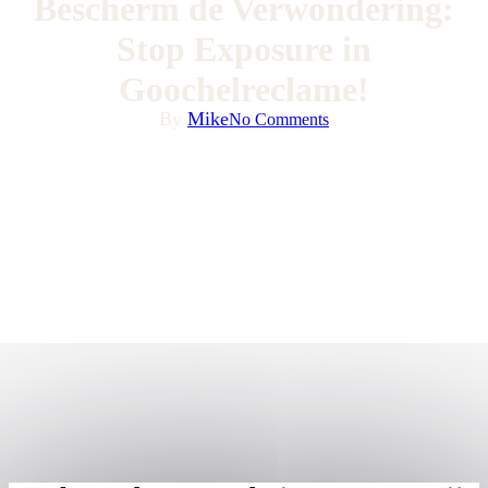
Bescherm de Verwondering:
Stop Exposure in
Goochelreclame!
By
Mike
No Comments