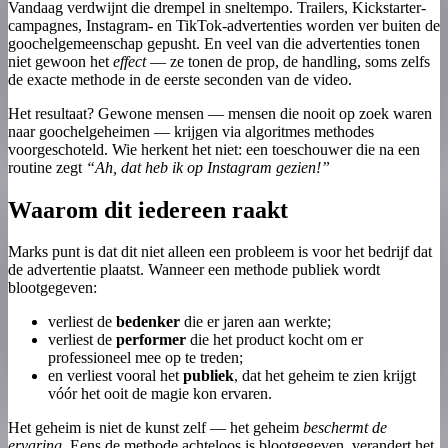
Vandaag verdwijnt die drempel in sneltempo. Trailers, Kickstarter-
campagnes, Instagram- en TikTok-advertenties worden ver buiten de
goochelgemeenschap gepusht. En veel van die advertenties tonen
niet gewoon het
effect
— ze tonen de prop, de handling, soms zelfs
de exacte methode in de eerste seconden van de video.
Het resultaat? Gewone mensen — mensen die nooit op zoek waren
naar goochelgeheimen — krijgen via algoritmes methodes
voorgeschoteld. Wie herkent het niet: een toeschouwer die na een
routine zegt
“Ah, dat heb ik op Instagram gezien!”
Waarom dit iedereen raakt
Marks punt is dat dit niet alleen een probleem is voor het bedrijf dat
de advertentie plaatst. Wanneer een methode publiek wordt
blootgegeven:
verliest de
bedenker
die er jaren aan werkte;
verliest de
performer
die het product kocht om er
professioneel mee op te treden;
en verliest vooral het
publiek
, dat het geheim te zien krijgt
vóór het ooit de magie kon ervaren.
Het geheim is niet de kunst zelf — het geheim
beschermt de
ervaring
. Eens de methode achteloos is blootgegeven, verandert het