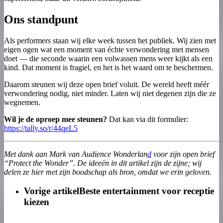
Ons standpunt
Als performers staan wij elke week tussen het publiek. Wij zien met
eigen ogen wat een moment van échte verwondering met mensen
doet — die seconde waarin een volwassen mens weer kijkt als een
kind. Dat moment is fragiel, en het is het waard om te beschermen.
Daarom steunen wij deze open brief voluit. De wereld heeft méér
verwondering nodig, niet minder. Laten wij niet degenen zijn die ze
wegnemen.
Wil je de oproep mee steunen?
Dat kan via dit formulier:
https://tally.so/r/44qeL5
Met dank aan Mark van Audience Wonderlan
d
voor zijn open brief
“Protect the Wonder”. De ideeën in dit artikel zijn de zijne; wij
delen ze hier met zijn boodschap als bron, omdat we erin geloven.
Vorige artikel
Beste entertainment voor receptie
kiezen