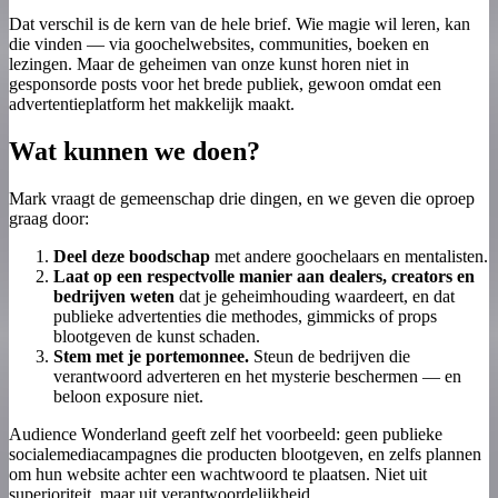
Dat verschil is de kern van de hele brief. Wie magie wil leren, kan
die vinden — via goochelwebsites, communities, boeken en
lezingen. Maar de geheimen van onze kunst horen niet in
gesponsorde posts voor het brede publiek, gewoon omdat een
advertentieplatform het makkelijk maakt.
Wat kunnen we doen?
Mark vraagt de gemeenschap drie dingen, en we geven die oproep
graag door:
Deel deze boodschap
met andere goochelaars en mentalisten.
Laat op een respectvolle manier aan dealers, creators en
bedrijven weten
dat je geheimhouding waardeert, en dat
publieke advertenties die methodes, gimmicks of props
blootgeven de kunst schaden.
Stem met je portemonnee.
Steun de bedrijven die
verantwoord adverteren en het mysterie beschermen — en
beloon exposure niet.
Audience Wonderland geeft zelf het voorbeeld: geen publieke
socialemediacampagnes die producten blootgeven, en zelfs plannen
om hun website achter een wachtwoord te plaatsen. Niet uit
superioriteit, maar uit verantwoordelijkheid.