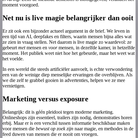
moment voorgoed.
Net nu is live magie belangrijker dan ooit
Er zit ook een bijzonder actueel argument in de brief. We leven in
een tijd van AI, deepfakes en filters, waarin mensen bijna alles wat
ze zien in vraag stellen. Net daarom is live magie zo waardevol: ze
gebeurt
met
mensen en
voor
mensen, in dezelfde kamer, in hetzelfde
moment. Het publiek weet niet hoe het gebeurde, maar het weet wat
het voelde.
In een wereld die steeds artificiëler aanvoelt, is echte verwondering
een van de weinige diep menselijke ervaringen die overblijven. Als
we die zelf te grabbel gooien in advertenties, helpen we ze mee
vernietigen.
Marketing versus exposure
Belangrijk: dit is géén pleidooi tegen moderne marketing.
Onlineshops zijn essentieel, trailers zijn nodig, demonstraties horen
erbij. Maar er is een verschil tussen informatie beschikbaar maken
voor mensen die
bewust op zoek zijn
naar magie, en methodes in de
feed duwen van mensen die er nooit om vroegen.