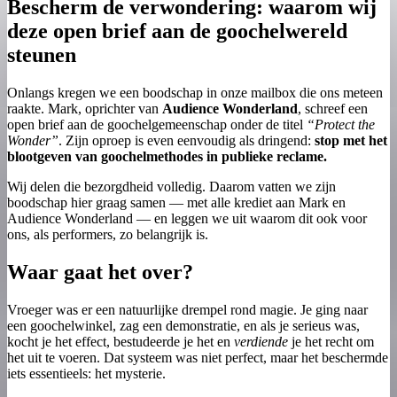
Bescherm de verwondering: waarom wij
deze open brief aan de goochelwereld
steunen
Onlangs kregen we een boodschap in onze mailbox die ons meteen
raakte. Mark, oprichter van
Audience Wonderland
, schreef een
open brief aan de goochelgemeenschap onder de titel
“Protect the
Wonder”
. Zijn oproep is even eenvoudig als dringend:
stop met het
blootgeven van goochelmethodes in publieke reclame.
Wij delen die bezorgdheid volledig. Daarom vatten we zijn
boodschap hier graag samen — met alle krediet aan Mark en
Audience Wonderland — en leggen we uit waarom dit ook voor
ons, als performers, zo belangrijk is.
Waar gaat het over?
Vroeger was er een natuurlijke drempel rond magie. Je ging naar
een goochelwinkel, zag een demonstratie, en als je serieus was,
kocht je het effect, bestudeerde je het en
verdiende
je het recht om
het uit te voeren. Dat systeem was niet perfect, maar het beschermde
iets essentieels: het mysterie.