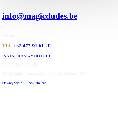
Mail ons
info@magicdudes.be
Bel ons
TEL
+32 472 91 61 20
INSTAGRAM
-
YOUTUBE
© 2023 Magic Dudes
MagicDudes is een merknaam onder Gaidaros CV
–
Privacybeleid
Cookiebeleid