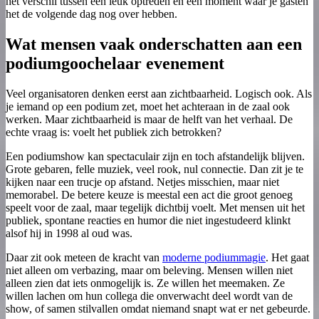
het verschil tussen een leuk optreden en een moment waar je gasten
het de volgende dag nog over hebben.
Wat mensen vaak onderschatten aan een
podiumgoochelaar evenement
Veel organisatoren denken eerst aan zichtbaarheid. Logisch ook. Als
je iemand op een podium zet, moet het achteraan in de zaal ook
werken. Maar zichtbaarheid is maar de helft van het verhaal. De
echte vraag is: voelt het publiek zich betrokken?
Een podiumshow kan spectaculair zijn en toch afstandelijk blijven.
Grote gebaren, felle muziek, veel rook, nul connectie. Dan zit je te
kijken naar een trucje op afstand. Netjes misschien, maar niet
memorabel. De betere keuze is meestal een act die groot genoeg
speelt voor de zaal, maar tegelijk dichtbij voelt. Met mensen uit het
publiek, spontane reacties en humor die niet ingestudeerd klinkt
alsof hij in 1998 al oud was.
Daar zit ook meteen de kracht van
moderne podiummagie
. Het gaat
niet alleen om verbazing, maar om beleving. Mensen willen niet
alleen zien dat iets onmogelijk is. Ze willen het meemaken. Ze
willen lachen om hun collega die onverwacht deel wordt van de
show, of samen stilvallen omdat niemand snapt wat er net gebeurde.