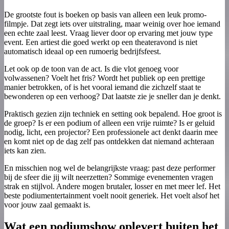
De grootste fout is boeken op basis van alleen een leuk promo-
filmpje. Dat zegt iets over uitstraling, maar weinig over hoe iemand
een echte zaal leest. Vraag liever door op ervaring met jouw type
event. Een artiest die goed werkt op een theateravond is niet
automatisch ideaal op een rumoerig bedrijfsfeest.
Let ook op de toon van de act. Is die vlot genoeg voor
volwassenen? Voelt het fris? Wordt het publiek op een prettige
manier betrokken, of is het vooral iemand die zichzelf staat te
bewonderen op een verhoog? Dat laatste zie je sneller dan je denkt.
Praktisch gezien zijn techniek en setting ook bepalend. Hoe groot is
de groep? Is er een podium of alleen een vrije ruimte? Is er geluid
nodig, licht, een projector? Een professionele act denkt daarin mee
en komt niet op de dag zelf pas ontdekken dat niemand achteraan
iets kan zien.
En misschien nog wel de belangrijkste vraag: past deze performer
bij de sfeer die jij wilt neerzetten? Sommige evenementen vragen
strak en stijlvol. Andere mogen brutaler, losser en met meer lef. Het
beste podiumentertainment voelt nooit generiek. Het voelt alsof het
voor jouw zaal gemaakt is.
Wat een podiumshow oplevert buiten het