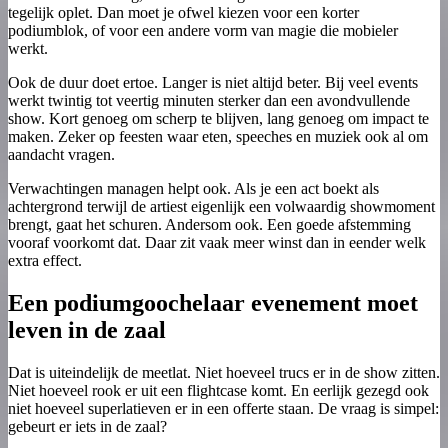
tegelijk oplet. Dan moet je ofwel kiezen voor een korter
podiumblok, of voor een andere vorm van magie die mobieler
werkt.
Ook de duur doet ertoe. Langer is niet altijd beter. Bij veel events
werkt twintig tot veertig minuten sterker dan een avondvullende
show. Kort genoeg om scherp te blijven, lang genoeg om impact te
maken. Zeker op feesten waar eten, speeches en muziek ook al om
aandacht vragen.
Verwachtingen managen helpt ook. Als je een act boekt als
achtergrond terwijl de artiest eigenlijk een volwaardig showmoment
brengt, gaat het schuren. Andersom ook. Een goede afstemming
vooraf voorkomt dat. Daar zit vaak meer winst dan in eender welk
extra effect.
Een podiumgoochelaar evenement moet
leven in de zaal
Dat is uiteindelijk de meetlat. Niet hoeveel trucs er in de show zitten.
Niet hoeveel rook er uit een flightcase komt. En eerlijk gezegd ook
niet hoeveel superlatieven er in een offerte staan. De vraag is simpel:
gebeurt er iets in de zaal?