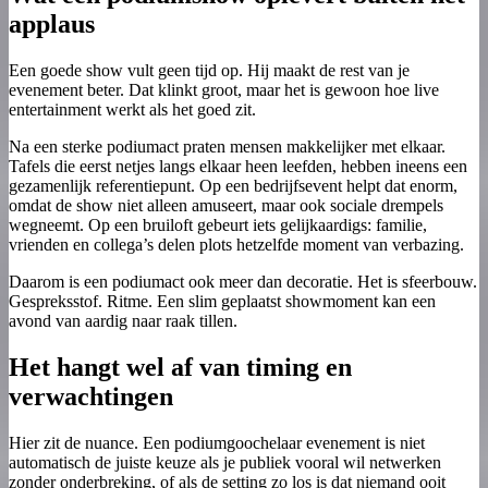
applaus
Een goede show vult geen tijd op. Hij maakt de rest van je
evenement beter. Dat klinkt groot, maar het is gewoon hoe live
entertainment werkt als het goed zit.
Na een sterke podiumact praten mensen makkelijker met elkaar.
Tafels die eerst netjes langs elkaar heen leefden, hebben ineens een
gezamenlijk referentiepunt. Op een bedrijfsevent helpt dat enorm,
omdat de show niet alleen amuseert, maar ook sociale drempels
wegneemt. Op een bruiloft gebeurt iets gelijkaardigs: familie,
vrienden en collega’s delen plots hetzelfde moment van verbazing.
Daarom is een podiumact ook meer dan decoratie. Het is sfeerbouw.
Gespreksstof. Ritme. Een slim geplaatst showmoment kan een
avond van aardig naar raak tillen.
Het hangt wel af van timing en
verwachtingen
Hier zit de nuance. Een podiumgoochelaar evenement is niet
automatisch de juiste keuze als je publiek vooral wil netwerken
zonder onderbreking, of als de setting zo los is dat niemand ooit