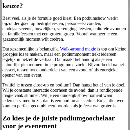
keuze?
Best veel, als je de formule goed kiest. Een podiumshow werkt
bijzonder goed op bedrijfsfeesten, personeelsavonden,
eindejaarsevents, huwelijken, verenigingsfeesten, culturele avonden
en familiefeesten met een grotere groep. Vooral wanneer je één
gezamenlijk moment wilt creëren.
Dat gezamenlijke is belangrijk.
Walk-around magie
is top om kleine
groepjes los te maken, maar een podiummoment trekt iedereen
tegelijk in hetzelfde verhaal. Dat maakt het handig als je een
natuurlijk piekmoment in je programma zoekt. Bijvoorbeeld na het
dessert, tussen twee onderdelen van een avond of als energieke
opener van een event.
Twijfel je tussen close-up en podium? Dan hangt het af van je doel.
Wil je constante interactie doorheen de avond, dan is rondlopende
magie vaak slimmer. Wil je een duidelijk showmoment waar
iedereen samen in zit, dan is een podiumact sterker. En ja, die twee
kunnen perfect gecombineerd worden als je feest wat groter is.
Zo kies je de juiste podiumgoochelaar
voor je evenement