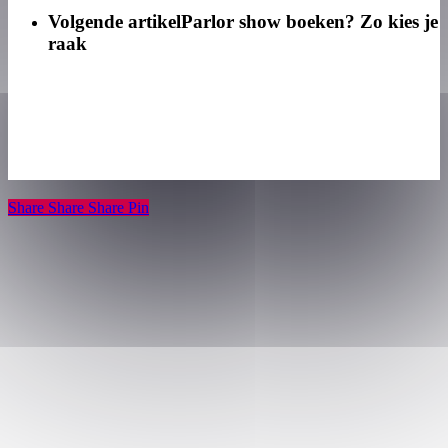
Volgende artikel
Parlor show boeken? Zo kies je
raak
Share
Share
Share
Share
Pin