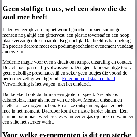
Geen stoffige trucs, wel een show die de
zaal mee heeft
Laten we eerlijk zijn: bij het woord goochelaar zien sommige
mensen nog altijd een glittervest, een plastic toverstaf en een hoop
plaatsvervangende schaamte. Begrijpelijk. Dat beeld is hardnekkig.
En precies daarom moet een podiumgoochelaar evenement vandaag
anders zijn.
Moderne magie voor events draait om tempo, uitstraling en contact.
De act moet passen bij volwassenen. Dus geen kinderachtige toon,
geen oubollige presentatiestijl en zeker geen trucjes die vooral de
performer zelf geweldig vindt.
Entertainment staat centraal
.
Verwondering is het wapen, niet het einddoel.
Dat betekent ook dat humor een grote rol speelt. Niet als los
cabaretblok, maar als motor van de show. Mensen ontspannen
sneller als ze mogen lachen. En als ze ontspannen, gaan ze beter
mee in het moment. Daardoor komt de magie harder binnen. Een
slimme podiumact weet precies wanneer er gas op moet en wanneer
een stilte net sterker werkt.
Voor welke evenementen is dit een sterke