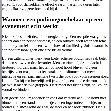
en zorgt voor dat zeldzame effect waarbij gasten nog uren later
tegen elkaar zeggen: hoe deed hij dat dan?
Wanneer een podiumgoochelaar op een
evenement echt werkt
Niet elk feest heeft dezelfde energie nodig. Een receptie vraagt iets
anders dan een personeelsfeest, en een bruiloft heeft weer een totaal
andere dynamiek dan een awardshow of familiedag. Juist daarom is
een podiumshow geen one size fits all verhaal.
Bij een zittend diner werkt een korte, scherpe podiumset vaak beter
dan een show van drie kwartier. Mensen zitten al, de aandacht kan
gestuurd worden, maar het tempo moet hoog blijven. Op een
bedrijfsevent mag het net iets strakker en slimmer, met meer
interactie en een paar mentale twists die ook voor volwassenen goed
landen. En bij een huwelijk wil je vooral geen act die de romantiek
platwalst met flauwe grappen. Daar moet het luchtig zijn, stijlvol en
vooral verbindend.
Een goede podiumgoochelaar voelt dat verschil aan. Die komt niet
binnen met een standaard kunstje en een ingestudeerd lachje, maar
bouwt zijn show rond de zaal, de sfeer en het soort publiek. Dat is