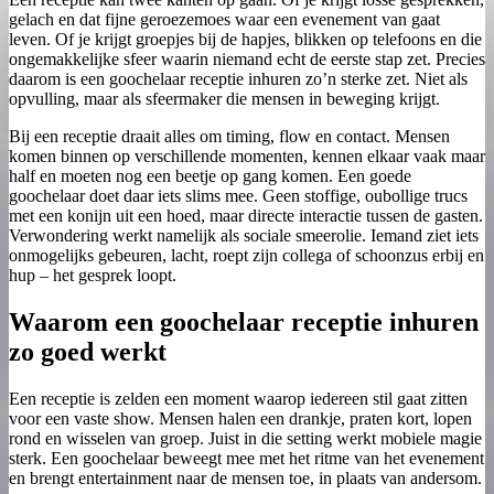
gelach en dat fijne geroezemoes waar een evenement van gaat
leven. Of je krijgt groepjes bij de hapjes, blikken op telefoons en die
ongemakkelijke sfeer waarin niemand echt de eerste stap zet. Precies
daarom is een goochelaar receptie inhuren zo’n sterke zet. Niet als
opvulling, maar als sfeermaker die mensen in beweging krijgt.
Bij een receptie draait alles om timing, flow en contact. Mensen
komen binnen op verschillende momenten, kennen elkaar vaak maar
half en moeten nog een beetje op gang komen. Een goede
goochelaar doet daar iets slims mee. Geen stoffige, oubollige trucs
met een konijn uit een hoed, maar directe interactie tussen de gasten.
Verwondering werkt namelijk als sociale smeerolie. Iemand ziet iets
onmogelijks gebeuren, lacht, roept zijn collega of schoonzus erbij en
hup – het gesprek loopt.
Waarom een goochelaar receptie inhuren
zo goed werkt
Een receptie is zelden een moment waarop iedereen stil gaat zitten
voor een vaste show. Mensen halen een drankje, praten kort, lopen
rond en wisselen van groep. Juist in die setting werkt mobiele magie
sterk. Een goochelaar beweegt mee met het ritme van het evenement
en brengt entertainment naar de mensen toe, in plaats van andersom.