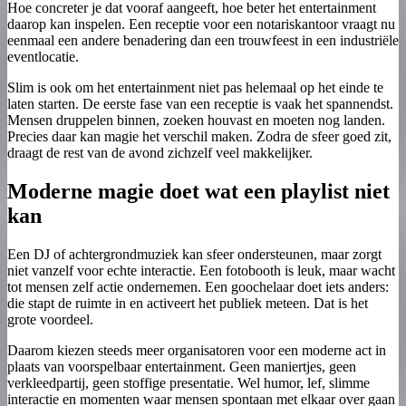
Hoe concreter je dat vooraf aangeeft, hoe beter het entertainment
daarop kan inspelen. Een receptie voor een notariskantoor vraagt nu
eenmaal een andere benadering dan een trouwfeest in een industriële
eventlocatie.
Slim is ook om het entertainment niet pas helemaal op het einde te
laten starten. De eerste fase van een receptie is vaak het spannendst.
Mensen druppelen binnen, zoeken houvast en moeten nog landen.
Precies daar kan magie het verschil maken. Zodra de sfeer goed zit,
draagt de rest van de avond zichzelf veel makkelijker.
Moderne magie doet wat een playlist niet
kan
Een DJ of achtergrondmuziek kan sfeer ondersteunen, maar zorgt
niet vanzelf voor echte interactie. Een fotobooth is leuk, maar wacht
tot mensen zelf actie ondernemen. Een goochelaar doet iets anders:
die stapt de ruimte in en activeert het publiek meteen. Dat is het
grote voordeel.
Daarom kiezen steeds meer organisatoren voor een moderne act in
plaats van voorspelbaar entertainment. Geen maniertjes, geen
verkleedpartij, geen stoffige presentatie. Wel humor, lef, slimme
interactie en momenten waar mensen spontaan met elkaar over gaan