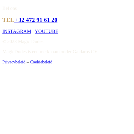
Bel ons
TEL
+32 472 91 61 20
INSTAGRAM
-
YOUTUBE
© 2023 Magic Dudes
MagicDudes is een merknaam onder Gaidaros CV
–
Privacybeleid
Cookiebeleid
Close
Menu