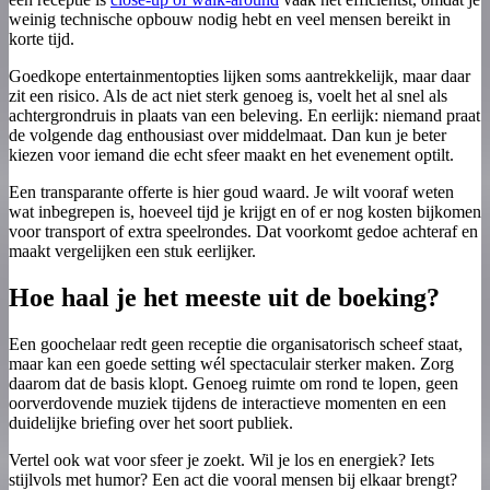
weinig technische opbouw nodig hebt en veel mensen bereikt in
korte tijd.
Goedkope entertainmentopties lijken soms aantrekkelijk, maar daar
zit een risico. Als de act niet sterk genoeg is, voelt het al snel als
achtergrondruis in plaats van een beleving. En eerlijk: niemand praat
de volgende dag enthousiast over middelmaat. Dan kun je beter
kiezen voor iemand die echt sfeer maakt en het evenement optilt.
Een transparante offerte is hier goud waard. Je wilt vooraf weten
wat inbegrepen is, hoeveel tijd je krijgt en of er nog kosten bijkomen
voor transport of extra speelrondes. Dat voorkomt gedoe achteraf en
maakt vergelijken een stuk eerlijker.
Hoe haal je het meeste uit de boeking?
Een goochelaar redt geen receptie die organisatorisch scheef staat,
maar kan een goede setting wél spectaculair sterker maken. Zorg
daarom dat de basis klopt. Genoeg ruimte om rond te lopen, geen
oorverdovende muziek tijdens de interactieve momenten en een
duidelijke briefing over het soort publiek.
Vertel ook wat voor sfeer je zoekt. Wil je los en energiek? Iets
stijlvols met humor? Een act die vooral mensen bij elkaar brengt?