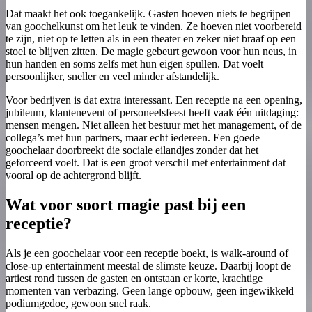
Dat maakt het ook toegankelijk. Gasten hoeven niets te begrijpen
van goochelkunst om het leuk te vinden. Ze hoeven niet voorbereid
te zijn, niet op te letten als in een theater en zeker niet braaf op een
stoel te blijven zitten. De magie gebeurt gewoon voor hun neus, in
hun handen en soms zelfs met hun eigen spullen. Dat voelt
persoonlijker, sneller en veel minder afstandelijk.
Voor bedrijven is dat extra interessant. Een receptie na een opening,
jubileum, klantenevent of personeelsfeest heeft vaak één uitdaging:
mensen mengen. Niet alleen het bestuur met het management, of de
collega’s met hun partners, maar echt iedereen. Een goede
goochelaar doorbreekt die sociale eilandjes zonder dat het
geforceerd voelt. Dat is een groot verschil met entertainment dat
vooral op de achtergrond blijft.
Wat voor soort magie past bij een
receptie?
Als je een goochelaar voor een receptie boekt, is walk-around of
close-up entertainment meestal de slimste keuze. Daarbij loopt de
artiest rond tussen de gasten en ontstaan er korte, krachtige
momenten van verbazing. Geen lange opbouw, geen ingewikkeld
podiumgedoe, gewoon snel raak.