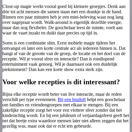
Close-up magie werkt vooral goed bij kleinere groepjes. Denk aan
drie tot acht mensen die samen staan met een drankje in de hand.
Binnen een paar minuten heb je een mini-beleving waar nog lang
over nagepraat wordt. Walk-around is eigenlijk dezelfde energie,
maar dan nog flexibeler. De goochelaar leest de ruimte, voelt aan
waar de vaart inzakt en duikt daar precies op tijd in.
Soms is een combinatie slim. Eerst mobiele magie tijdens het
ontvangst en later een korte centrale act als iedereen binnen is. Dat
hangt af van de grootte van de groep, de locatie en het doel van de
receptie. Wil je vooral sfeer en interactie? Dan is rondlopend
entertainment vaak genoeg. Wil je daarnaast ook een duidelijk
piekmoment? Dan kan een korte show extra sterk zijn.
Voor welke recepties is dit interessant?
Bijna elke receptie wordt beter van live interactie, maar de reden
verschilt per type evenement.
Bij een bruiloft
helpt een goochelaar
om families en vriendengroepen met elkaar te mengen. Bij een
zakelijke receptie zorgt het voor een vlottere sfeer zonder dat het
kinderachtig wordt. En bij een jubileum of verjaardagsfeest geeft het
net dat beetje extra waardoor mensen later niet alleen zeggen dat het
gezellig was, maar ook dat er echt iets gebeurde.