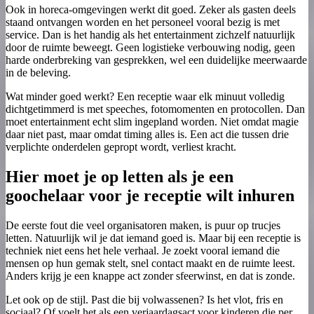
Ook in horeca-omgevingen werkt dit goed. Zeker als gasten deels
staand ontvangen worden en het personeel vooral bezig is met
service. Dan is het handig als het entertainment zichzelf natuurlijk
door de ruimte beweegt. Geen logistieke verbouwing nodig, geen
harde onderbreking van gesprekken, wel een duidelijke meerwaarde
in de beleving.
Wat minder goed werkt? Een receptie waar elk minuut volledig
dichtgetimmerd is met speeches, fotomomenten en protocollen. Dan
moet entertainment echt slim ingepland worden. Niet omdat magie
daar niet past, maar omdat timing alles is. Een act die tussen drie
verplichte onderdelen gepropt wordt, verliest kracht.
Hier moet je op letten als je een
goochelaar voor je receptie wilt inhuren
De eerste fout die veel organisatoren maken, is puur op trucjes
letten. Natuurlijk wil je dat iemand goed is. Maar bij een receptie is
techniek niet eens het hele verhaal. Je zoekt vooral iemand die
mensen op hun gemak stelt, snel contact maakt en de ruimte leest.
Anders krijg je een knappe act zonder sfeerwinst, en dat is zonde.
Let ook op de stijl. Past die bij volwassenen? Is het vlot, fris en
sociaal? Of voelt het als een verjaardagsact voor kinderen die per